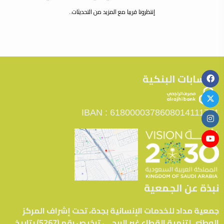
إنتظرونا قريبا مع المزيد من التحديثات..
الحسابات البنكية
IBAN : 6180000378608014111771
نبذة عن الجمعية
جمعية مداد للخدمات الإنسانية بجدة، تحت إشراف المركز
الوطني لتنمية القطاع غير الربحي، ترخيص رقم (5267) بتاريخ