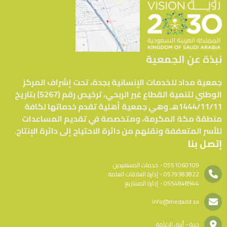
نبذة عن الجمعية
جمعية مداد للخدمات الإنسانية بجدة، تحت إشراف المركز
الوطني لتنمية القطاع غير الربحي، ترخيص رقم (5267) بتاريخ
1444/11/11هـ وهي جمعية أهلية تقدم خدماتها لكافة
منطقة مكة المكرمة، ومتخصصة في تقديم المساعدات
للأسر المتعففة ونقلهم من دائرة الاحتياج إلى دائرة الإنتاج.
إتصل بنا
0551060109 - خدمات المستفيدين
0579383822 - إدارة العلاقات العامة
0554848944 - إدارة المشاريع
info@medadd.sa
جدة - أبرق الرغامة