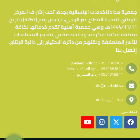
جمعية مداد للخدمات الإنسانية بجدة، تحت إشراف المركز
الوطني لتنمية القطاع غير الربحي، ترخيص رقم (5267) بتاريخ
1444/11/11هـ وهي جمعية أهلية تقدم خدماتها لكافة
منطقة مكة المكرمة، ومتخصصة في تقديم المساعدات
للأسر المتعففة ونقلهم من دائرة الاحتياج إلى دائرة الإنتاج.
إتصل بنا
0551060109 - خدمات المستفيدين
0579383822 - إدارة العلاقات العامة
0554848944 - إدارة المشاريع
info@medadd.sa
جدة - أبرق الرغامة
تجدنا على