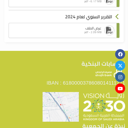
pdf - 6.17 MB
التقرير السنوي لعام 2024
عرض الملف
pdf - 2.09 MB
الحسابات البنكية
IBAN : 6180000378608014111771
نبذة عن الجمعية